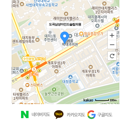
도곡삼성마인드슬립의원
100m
주소
서울 강남구 남부순환로 2911 청우빌딩 3층 301
호
전화